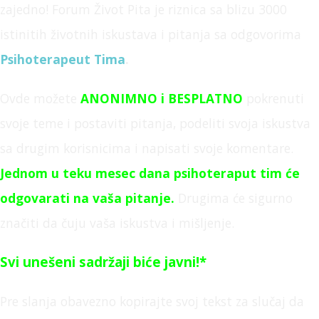
zajedno! Forum Život Pita je
riznica sa blizu 3000
istinitih životnih iskustava i pitanja sa odgovorima
Psihoterapeut Tima
.
Ovde možete
ANONIMNO
i BESPLATNO
pokrenuti
svoje teme i postaviti pitanja,
podeliti svoja iskustva
sa drugim korisnicima i napisati svoje komentare.
Jednom u teku mesec dana psihoteraput tim će
odgovarati na vaša pitanje
.
Drugima će sigurno
značiti da čuju vaša iskustva i mišljenje.
Svi unešeni sadržaji biće javni!*
Pre slanja obavezno kopirajte svoj tekst za slučaj da