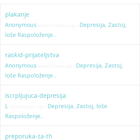
plakanje
Anonymous
Depresija, Zastoj,
asked 2 months ago
•
loše Raspoloženje...
raskid-prijateljstva
Anonymous
Depresija, Zastoj,
asked 3 years ago
•
loše Raspoloženje...
iscrpljujuca-depresija
L
Depresija, Zastoj, loše
asked 4 years ago
•
Raspoloženje...
preporuka-za-th