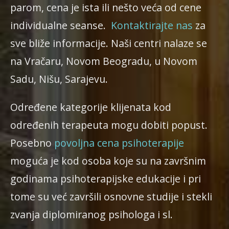
parom, cena je ista ili nešto veća od cene
individualne seanse.
Kontaktirajte nas
za
sve bliže informacije. Naši centri nalaze se
na Vračaru, Novom Beogradu, u Novom
Sadu, Nišu, Sarajevu.
Određene kategorije klijenata kod
određenih terapeuta mogu dobiti popust.
Posebno
povoljna cena psihoterapije
moguća je kod osoba koje su na završnim
godinama psihoterapijske edukacije i pri
tome su već završili osnovne studije i stekli
zvanja diplomiranog psihologa i sl.