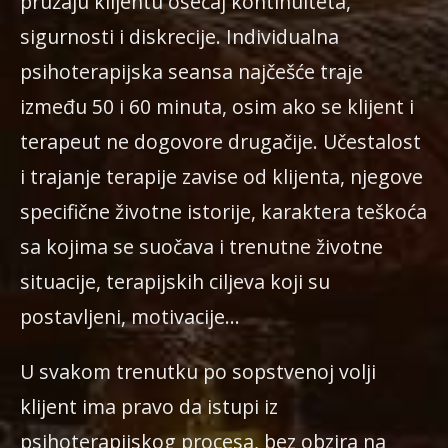
pružaju klijentu osećaj kontinuiteta,
sigurnosti i diskrecije. Individualna
psihoterapijska seansa najčešće traje
između 50 i 60 minuta, osim ako se klijent i
terapeut ne dogovore drugačije. Učestalost
i trajanje terapije zavise od klijenta, njegove
specifične životne istorije, karaktera teškoća
sa kojima se suočava i trenutne životne
situacije, terapijskih ciljeva koji su
postavljeni, motivacije…
U svakom trenutku po sopstvenoj volji
klijent ima pravo da istupi iz
psihoterapijskog procesa, bez obzira na