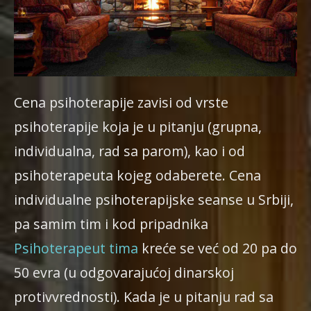
Cena psihoterapije zavisi od vrste
psihoterapije koja je u pitanju (grupna,
individualna, rad sa parom), kao i od
psihoterapeuta kojeg odaberete. Cena
individualne psihoterapijske seanse u Srbiji,
pa samim tim i kod pripadnika
Psihoterapeut tima
kreće se već od 20 pa do
50 evra (u odgovarajućoj dinarskoj
protivvrednosti). Kada je u pitanju rad sa