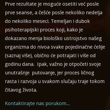
Prve rezultate je moguće osetiti već posle
prve seanse, a češće posle nekoliko nedelja
do nekoliko meseci. Temeljan i dubok
psihoterapijski proces koji, kako je
dokazano menja biološko ustrojstvo našeg
organizma do nivoa svake pojedinačne ćelije
(saznaj više), obično će potrajati i više od
godinu dana. Ipak, važno je otpočeti svoje
unutrašnje putovanje, jer proces ličnog
rasta i razvoja u svakom slučaju traje tokom
čitavog života.
Kontaktirajte nas porukom…