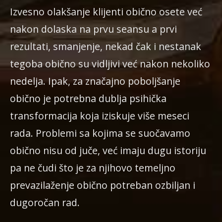
Izvesno olakšanje klijenti obično osete već
nakon dolaska na prvu seansu a prvi
rezultati, smanjenje, nekad čak i nestanak
tegoba obično su vidljivi već nakon nekoliko
nedelja. Ipak, za značajno poboljšanje
obično je potrebna dublja psihička
transformacija koja iziskuje više meseci
rada. Problemi sa kojima se suočavamo
obično nisu od juče, već imaju dugu istoriju
pa ne čudi što je za njihovo temeljno
prevazilaženje obično potreban ozbiljan i
dugoročan rad.