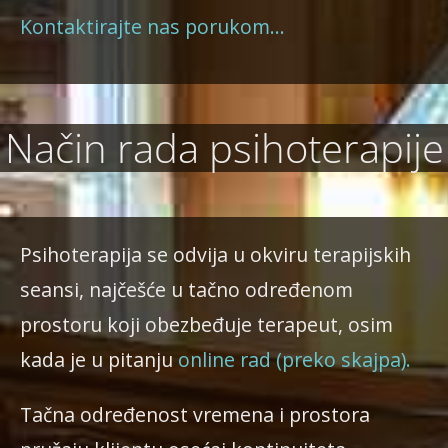
Kontaktirajte nas porukom…
Način rada psihoterapije
Psihoterapija se odvija u okviru terapijskih
seansi, najčešće u tačno određenom
prostoru koji obezbeđuje terapeut, osim
kada je u pitanju
online rad (preko skajpa).
Tačna određenost vremena i prostora