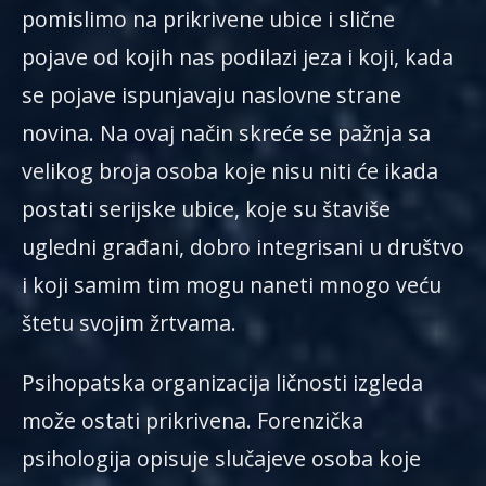
pomislimo na prikrivene ubice i slične
pojave od kojih nas podilazi jeza i koji, kada
se pojave ispunjavaju naslovne strane
novina. Na ovaj način skreće se pažnja sa
velikog broja osoba koje nisu niti će ikada
postati serijske ubice, koje su štaviše
ugledni građani, dobro integrisani u društvo
i koji samim tim mogu naneti mnogo veću
štetu svojim žrtvama.
Psihopatska organizacija ličnosti izgleda
može ostati prikrivena. Forenzička
psihologija opisuje slučajeve osoba koje