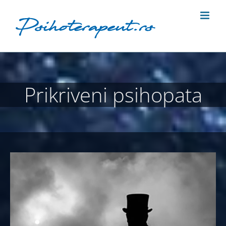
Skip
to
content
Prikriveni psihopata