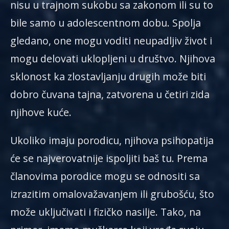
nisu u trajnom sukobu sa zakonom ili su to
bile samo u adolescentnom dobu. Spolja
gledano, one mogu voditi neupadljiv život i
mogu delovati uklopljeni u društvo. Njihova
sklonost ka zlostavljanju drugih može biti
dobro čuvana tajna, zatvorena u četiri zida
njihove kuće.
Ukoliko imaju porodicu, njihova psihopatija
će se najverovatnije ispoljiti baš tu. Prema
članovima porodice mogu se odnositi sa
izrazitim omalovažavanjem ili grubošću, što
može uključivati i fizičko nasilje. Tako, na