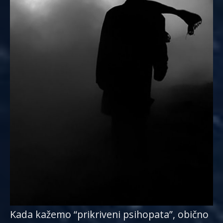
Kada kažemo “prikriveni psihopata”, obično