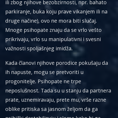
ili zbog njihove bezobzirnosti, npr. bahato
parkiranje, buka koju prave vikanjem ili na
druge načine), ovo ne mora biti slučaj.
Mnoge psihopate znaju da se vrlo vešto
prikrivaju, vrlo su manipulativni i svesni
važnosti spoljašnjeg imidža.
Kada članovi njihove porodice pokušaju da
ih napuste, mogu se pretvoriti u
progonitelje. Psihopate ne trpe
neposlušnost. Tada su u stanju da partnera
prate, uznemiravaju, prete mu, vrše razne
oblike pritiska sa jasnom željom da ga