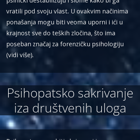
psihički destabilizuju i slome kako bi ga
vratili pod svoju vlast. U ovakvim načinima
ponašanja mogu biti veoma uporni i ići u
krajnost sve do teških zločina, što ima
poseban značaj za forenzičku psihologiju
(vidi više).
Psihopatsko sakrivanje
iza društvenih uloga