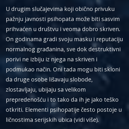
U drugim slučajevima koji obično privuku
pažnju javnosti psihopata može biti sasvim
prihvaćen u društvu i veoma dobro skriven.
On godinama gradi svoju masku i reputaciju
normalnog građanina, sve dok destruktivni
porivi ne izbiju iz njega na skriven i
podmukao način. Oni tada mogu biti skloni
da druge osobe lišavaju slobode,
zlostavljaju, ubijaju sa velikom
prepredenošću i to tako da ih je jako teško
otkriti. Elementi psihopatije često postoje u
ličnostima serijskih ubica (vidi više).