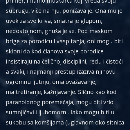
primer, imamo muškarca koji vređa svoju
suprugu, viče na nju, ponižava je. Ona mu je
uvek za sve kriva, smatra je glupom,
nedostojnom, gnuša je se. Pod maskom
brige za porodicu i vaspitanja, oni mogu biti
skloni da kod članova svoje porodice
insistiraju na čeličnoj disciplini, redu i čistoći
a svaki, i najmanji prestup izaziva njihovu
ogromnu ljutnju, omalovažavanje,
maltretiranje, kažnjavanje. Slično kao kod
paranoidnog poremećaja, mogu biti vrlo
sumnjičavi i ljubomorni. Iako mogu biti u
sukobu sa komšijama (uglavnom oko sitnica