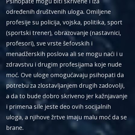
Psihopate mogu biti skrivene i iza
određenih društvenih uloga. Omiljene
profesije su policija, vojska, politika, sport
(sportski trener), obrazovanje (nastavnici,
profesori), sve vrste šefovskih i
menadžerskih poslova ali se mogu naći i u
zdravstvu i drugim profesijama koje nude
moć. Ove uloge omogućavaju psihopati da
potrebu za zlostavljanjem drugih zadovolji,
a da to bude dobro skriveno jer kažnjavanje
i primena sile jeste deo ovih socijalnih
uloga, a njihove žrtve imaju malu moć da se
brane.