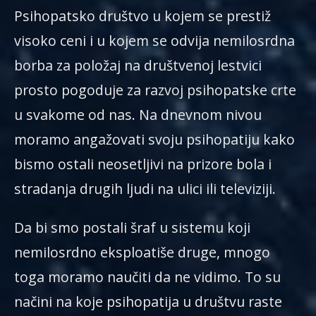
Psihopatsko društvo u kojem se prestiž
visoko ceni i u kojem se odvija nemilosrdna
borba za položaj na društvenoj lestvici
prosto pogoduje za razvoj psihopatske crte
u svakome od nas. Na dnevnom nivou
moramo angažovati svoju psihopatiju kako
bismo ostali neosetljivi na prizore bola i
stradanja drugih ljudi na ulici ili televiziji.
Da bi smo postali šraf u sistemu koji
nemilosrdno eksploatiše druge, mnogo
toga moramo naučiti da ne vidimo. To su
načini na koje psihopatija u društvu raste