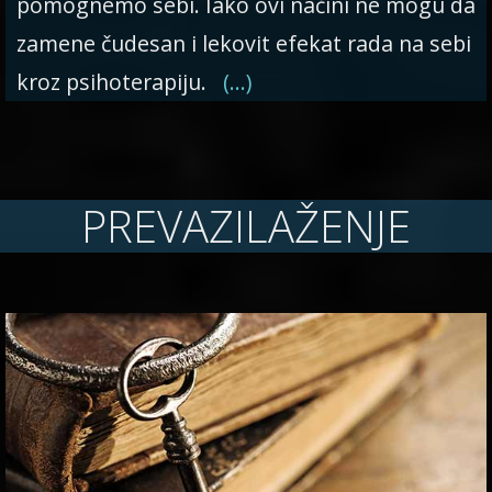
pomognemo sebi. Iako ovi načini ne mogu da
zamene čudesan i lekovit efekat rada na sebi
kroz psihoterapiju.
(…)
PREVAZILAŽENJE