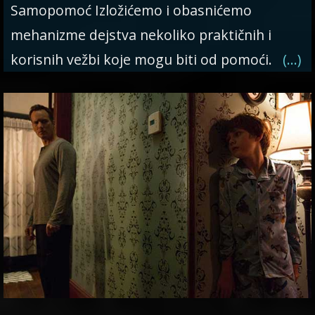
Samopomoć Izložićemo i obasnićemo
mehanizme dejstva nekoliko praktičnih i
korisnih vežbi koje mogu biti od pomoći.
(…)