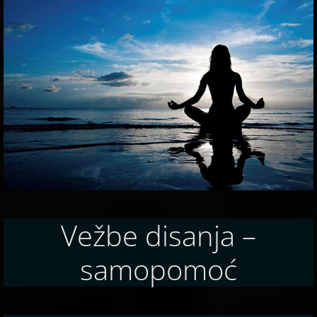
Vežbe disanja –
samopomoć