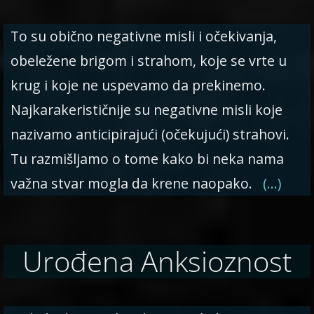
To su obično negativne misli i očekivanja,
obeležene brigom i strahom, koje se vrte u
krug i koje ne uspevamo da prekinemo.
Najkarakerističnije su negativne misli koje
nazivamo anticipirajući (očekujući) strahovi.
Tu razmišljamo o tome kako bi neka nama
važna stvar mogla da krene naopako.
(…)
Urođena Anksioznost