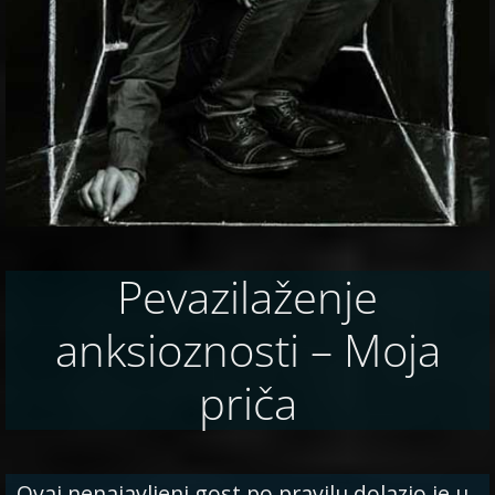
Pevazilaženje
anksioznosti – Moja
priča
Ovaj nenajavljeni gost po pravilu dolazio je u