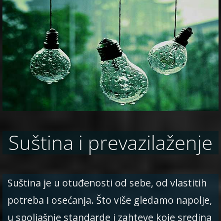
Suština i prevazilaženje
Suština je u otuđenosti od sebe, od vlastitih
potreba i osećanja. Što više gledamo napolje,
u spoljašnje standarde i zahteve koje sredina