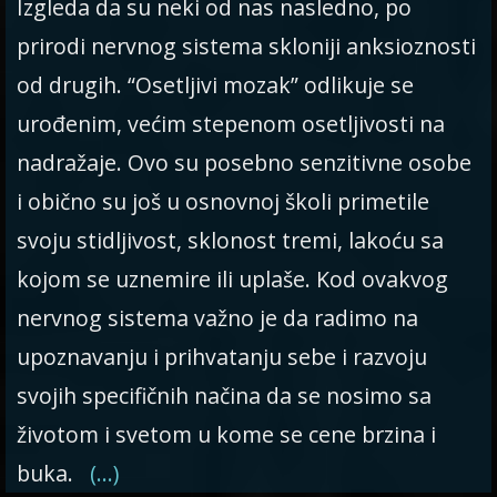
Izgleda da su neki od nas nasledno, po
prirodi nervnog sistema skloniji anksioznosti
od drugih. “Osetljivi mozak” odlikuje se
urođenim, većim stepenom osetljivosti na
nadražaje. Ovo su posebno senzitivne osobe
i obično su još u osnovnoj školi primetile
svoju stidljivost, sklonost tremi, lakoću sa
kojom se uznemire ili uplaše. Kod ovakvog
nervnog sistema važno je da radimo na
upoznavanju i prihvatanju sebe i razvoju
svojih specifičnih načina da se nosimo sa
životom i svetom u kome se cene brzina i
buka.
(…)