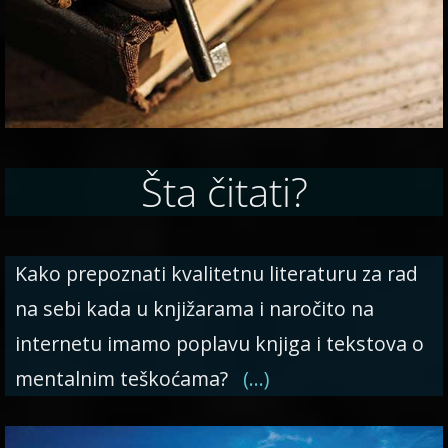
Šta čitati?
Kako prepoznati kvalitetnu literaturu za rad
na sebi kada u knjižarama i naročito na
internetu imamo poplavu knjiga i tekstova o
mentalnim teškoćama?
(…)