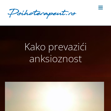
Skip
to
content
Kako prevazići
anksioznost