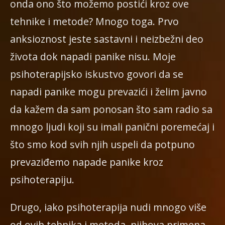
onda ono što možemo postići kroz ove
tehnike i metode? Mnogo toga. Prvo
anksioznost jeste sastavni i neizbežni deo
života dok napadi panike nisu. Moje
psihoterapijsko iskustvo govori da se
napadi panike mogu prevazići i želim javno
da kažem da sam ponosan što sam radio sa
mnogo ljudi koji su imali panični poremećaj i
što smo kod svih njih uspeli da potpuno
prevaziđemo napade panike kroz
psihoterapiju.
Drugo, iako psihoterapija nudi mnogo više
od ovih tehnika i metoda, njihova primena