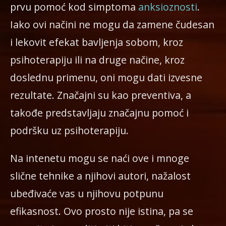
prvu pomoć kod simptoma
anksioznosti
.
Iako ovi načini ne mogu da zamene čudesan
i lekovit efekat bavljenja sobom, kroz
psihoterapiju ili na druge načine, kroz
doslednu primenu, oni mogu dati izvesne
rezultate. Značajni su kao preventiva, a
takođe predstavljaju značajnu pomoć i
podršku uz psihoterapiju.
Na intenetu mogu se naći ove i mnoge
slične tehnike a njihovi autori, nažalost
ubeđivaće vas u njihovu potpunu
efikasnost. Ovo prosto nije istina, pa se