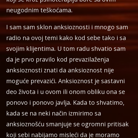
neugodnim teškoćama.
I sam sam sklon anksioznosti i mnogo sam
radio na ovoj temi kako kod sebe tako i sa
svojim klijentima. U tom radu shvatio sam
da je prvo pravilo kod prevazilaženja
anksioznosti znati da anksioznost nije
moguće prevazići. Anksioznost je sastavni
deo života i u ovom ili onom obliku ona se
ponovo i ponovo javlja. Kada to shvatimo,
kada se na neki način izmirimo sa
anksioznošću smanjuje se ogromni pritisak
koji sebi nabijamo misleći da je moramo