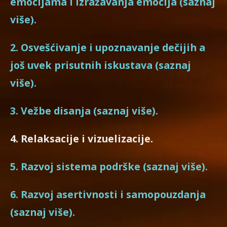
emocijama i izražavanja emocija (saznaj
više).
2. Osvešćivanje i upoznavanje dečijih a
još uvek prisutnih iskustava (saznaj
više).
3. Vežbe disanja (saznaj više).
4. Relaksacije i vizuelizacije.
5. Razvoj sistema podrške (saznaj više).
6. Razvoj asertivnosti i samopouzdanja
(saznaj više).