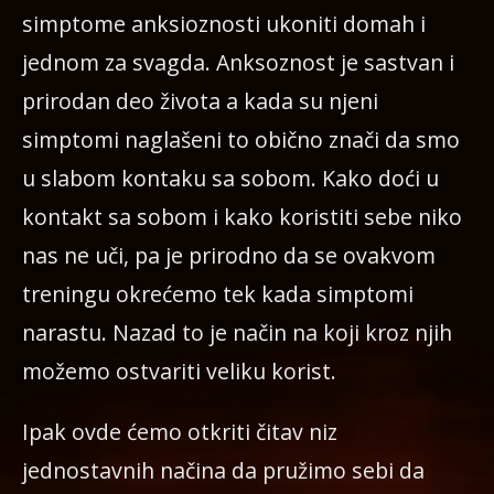
simptome anksioznosti ukoniti domah i
jednom za svagda. Anksoznost je sastvan i
prirodan deo života a kada su njeni
simptomi naglašeni to obično znači da smo
u slabom kontaku sa sobom. Kako doći u
kontakt sa sobom i kako koristiti sebe niko
nas ne uči, pa je prirodno da se ovakvom
treningu okrećemo tek kada simptomi
narastu. Nazad to je način na koji kroz njih
možemo ostvariti veliku korist.
Ipak ovde ćemo otkriti čitav niz
jednostavnih načina da pružimo sebi da