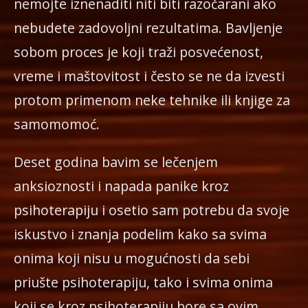
nemojte iznenaditi niti biti razočarani ako
nebudete zadovoljni rezultatima. Bavljenje
sobom proces je koji traži posvećenost,
vreme i maštovitost i često se ne da izvesti
protom primenom neke tehnike ili knjige za
samomomoć.
Deset godina bavim se lečenjem
anksioznosti i napada panike kroz
psihoterapiju i osetio sam potrebu da svoje
iskustvo i znanja podelim kako sa svima
onima koji nisu u mogućnosti da sebi
priušte psihoterapiju, tako i svima onima
koji se kroz psihoterapiju bore sa ovim