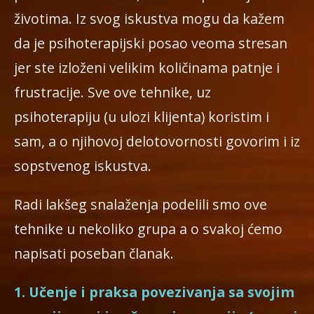
životima. Iz svog iskustva mogu da kažem
da je psihoterapijski posao veoma stresan
jer ste izloženi velikim količinama patnje i
frustracije. Sve ove tehnike, uz
psihoterapiju (u ulozi klijenta) koristim i
sam, a o njihovoj delotovornosti govorim i iz
sopstvenog iskustva.
Radi lakšeg snalaženja podelili smo ove
tehnike u nekoliko grupa a o svakoj ćemo
napisati poseban članak.
1. Učenje i praksa povezivanja sa svojim