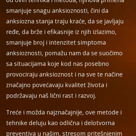
smanjuje snagu anksioznosti, čini da
anksiozna stanja traju kraće, da se javljaju
ređe, da brže i efikasnije iz njih izlazimo,
smanjuje broj i intenzitet simptoma
anksioznosti, pomažu nam da se suočimo
sa situacijama koje kod nas posebno
provociraju anksioznost i na sve te načine
značajno povećavaju kvalitet života i
podržavaju naš lični rast i razvoj.
Treće i možda najznačajnije, ove metode i
tehnike deluju kao odlična i delotvorna
preventiva u našim, stresom pritešnjenim