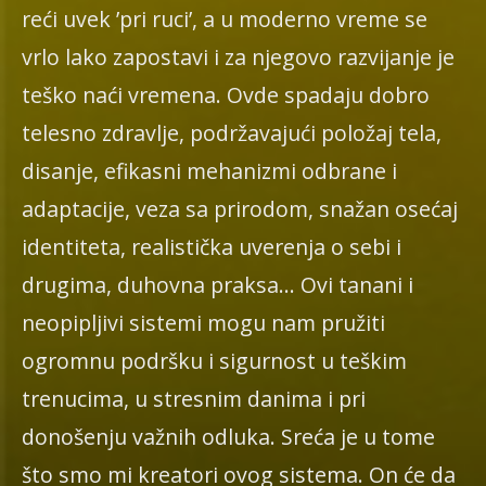
reći uvek ’pri ruci’, a u moderno vreme se
vrlo lako zapostavi i za njegovo razvijanje je
teško naći vremena. Ovde spadaju dobro
telesno zdravlje, podržavajući položaj tela,
disanje, efikasni mehanizmi odbrane i
adaptacije, veza sa prirodom, snažan osećaj
identiteta, realistička uverenja o sebi i
drugima, duhovna praksa… Ovi tanani i
neopipljivi sistemi mogu nam pružiti
ogromnu podršku i sigurnost u teškim
trenucima, u stresnim danima i pri
donošenju važnih odluka. Sreća je u tome
što smo mi kreatori ovog sistema. On će da