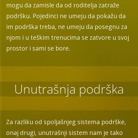
mogu da zamisle da od roditelja zatraže
podršku. Pojedinci ne umeju da pokažu da
im podrška treba, ne umeju da posegnu za
njom i u teškim trenucima se zatvore u svoj
prostor i sami se bore.
Unutrašnja podrška
Za razliku od spoljašnjeg sistema podrške,
onaj drugi, unutrašnji sistem nam je tako