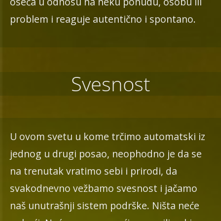
oseća u odnosu na neku ponudu, osobu ili
problem i reaguje autentično i spontano.
Svesnost
U ovom svetu u kome trčimo automatski iz
jednog u drugi posao, neophodno je da se
na trenutak vratimo sebi i prirodi, da
svakodnevno vežbamo svesnost i jačamo
naš unutrašnji sistem podrške. Ništa neće