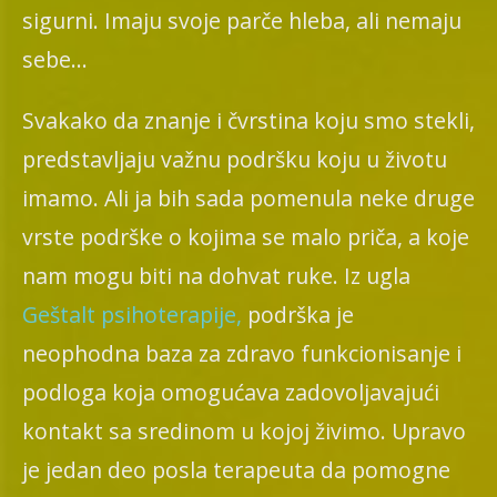
sigurni. Imaju svoje parče hleba, ali nemaju
sebe…
Svakako da znanje i čvrstina koju smo stekli,
predstavljaju važnu podršku koju u životu
imamo. Ali ja bih sada pomenula neke druge
vrste podrške o kojima se malo priča, a koje
nam mogu biti na dohvat ruke. Iz ugla
Geštalt psihoterapije,
podrška je
neophodna baza za zdravo funkcionisanje i
podloga koja omogućava zadovoljavajući
kontakt sa sredinom u kojoj živimo. Upravo
je jedan deo posla terapeuta da pomogne