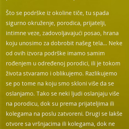
Što se podrške iz okoline tiče, tu spada
sigurno okruženje, porodica, prijatelji,
intimne veze, zadovoljavajući posao, hrana
koju unosimo za dobrobit našeg tela… Neke
od ovih izvora podrške imamo samim
rođenjem u određenoj porodici, ili je tokom
života stvaramo i oblikujemo. Razlikujemo
se po tome na koju smo skloni više da se
oslanjamo. Tako se neki ljudi oslanjaju više
na porodicu, dok su prema prijateljima ili
kolegama na poslu zatvoreni. Drugi se lakše
otvore sa vršnjacima ili kolegama, dok ne