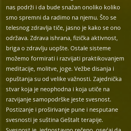
nas podrži i da bude snažan onoliko koliko
smo spremni da radimo na njemu. Što se
telesnog zdravlja tiče, jasno je kako se ono
održava. Zdrava ishrana, fizička aktivnost,
briga o zdravlju uopšte. Ostale sisteme
možemo formirati i razvijati praktikovanjem
meditacije, molitve, joge. Vežbe disanja i
opuštanja su od velike važnosti. Zajednička
stvar koja je neophodna i koja utiče na
razvijanje samopodrške jeste svesnost.
Postizanje i proširivanje pune i nesputane
svesnosti je suština Geštalt terapije.
Svesnost je, jednostavno rečeno, osećaj da