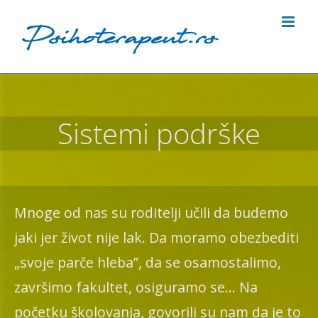
Skip
to
content
Sistemi podrške
Mnoge od nas su roditelji učili da budemo
jaki jer život nije lak. Da moramo obezbediti
„svoje parče hleba”, da se osamostalimo,
završimo fakultet, osiguramo se… Na
početku školovanja, govorili su nam da je to