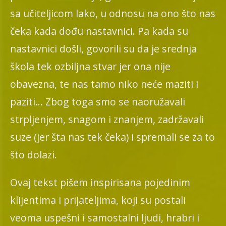
sa učiteljicom lako, u odnosu na ono što nas
čeka kada dođu nastavnici. Pa kada su
nastavnici došli, govorili su da je srednja
škola tek ozbiljna stvar jer ona nije
obavezna, te nas tamo niko neće maziti i
paziti… Zbog toga smo se naoružavali
strpljenjem, snagom i znanjem, zadržavali
suze (jer šta nas tek čeka) i spremali se za to
što dolazi.
Ovaj tekst pišem inspirisana pojedinim
klijentima i prijateljima, koji su postali
veoma uspešni i samostalni ljudi, hrabri i