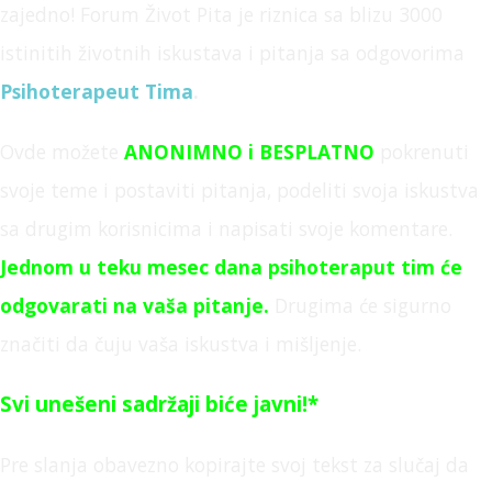
zajedno! Forum Život Pita je
riznica sa blizu 3000
istinitih životnih iskustava i pitanja sa odgovorima
Psihoterapeut Tima
.
Ovde možete
ANONIMNO
i BESPLATNO
pokrenuti
svoje teme i postaviti pitanja,
podeliti svoja iskustva
sa drugim korisnicima i napisati svoje komentare.
Jednom u teku mesec dana psihoteraput tim će
odgovarati na vaša pitanje
.
Drugima će sigurno
značiti da čuju vaša iskustva i mišljenje.
Svi unešeni sadržaji biće javni!*
Pre slanja obavezno kopirajte svoj tekst za slučaj da