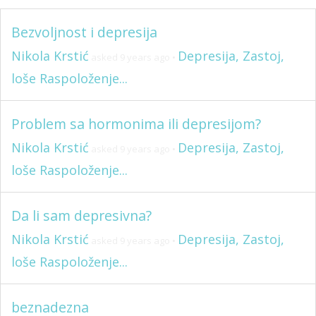
Bezvoljnost i depresija
Nikola Krstić
Depresija, Zastoj,
asked 9 years ago
•
loše Raspoloženje...
Problem sa hormonima ili depresijom?
Nikola Krstić
Depresija, Zastoj,
asked 9 years ago
•
loše Raspoloženje...
Da li sam depresivna?
Nikola Krstić
Depresija, Zastoj,
asked 9 years ago
•
loše Raspoloženje...
beznadezna