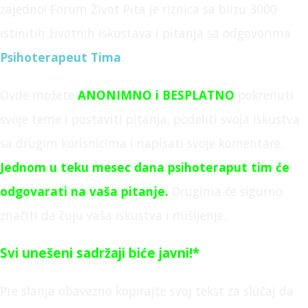
zajedno! Forum Život Pita je
riznica sa blizu 3000
istinitih životnih iskustava i pitanja sa odgovorima
Psihoterapeut Tima
.
Ovde možete
ANONIMNO
i BESPLATNO
pokrenuti
svoje teme i postaviti pitanja,
podeliti svoja iskustva
sa drugim korisnicima i napisati svoje komentare.
Jednom u teku mesec dana psihoteraput tim će
odgovarati na vaša pitanje
.
Drugima će sigurno
značiti da čuju vaša iskustva i mišljenje.
Svi unešeni sadržaji biće javni!*
Pre slanja obavezno kopirajte svoj tekst za slučaj da