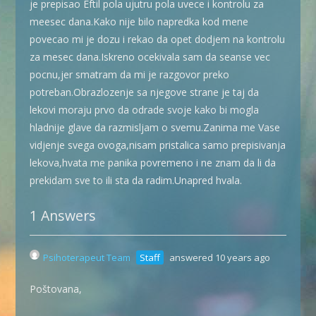
je prepisao Eftil pola ujutru pola uvece i kontrolu za
meesec dana.Kako nije bilo napredka kod mene
povecao mi je dozu i rekao da opet dodjem na kontrolu
za mesec dana.Iskreno ocekivala sam da seanse vec
pocnu,jer smatram da mi je razgovor preko
potreban.Obrazlozenje sa njegove strane je taj da
lekovi moraju prvo da odrade svoje kako bi mogla
hladnije glave da razmisljam o svemu.Zanima me Vase
vidjenje svega ovoga,nisam pristalica samo prepisivanja
lekova,hvata me panika povremeno i ne znam da li da
prekidam sve to ili sta da radim.Unapred hvala.
1 Answers
Psihoterapeut Team
Staff
answered 10 years ago
Poštovana,