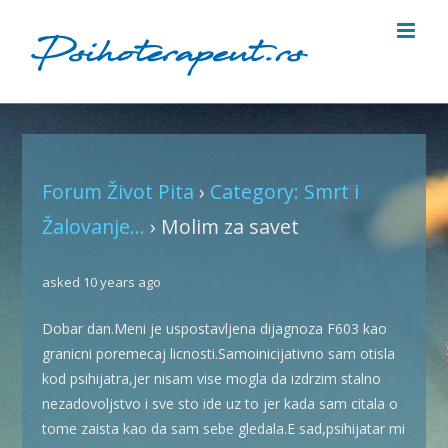
Skip
to
content
Forum Život Pita
›
Category: Smrt i
Žalovanje...
›
Molim za savet
asked 10 years ago
Dobar dan.Meni je uspostavljena dijagnoza F603 kao
granicni poremecaj licnosti.Samoinicijativno sam otisla
kod psihijatra,jer nisam vise mogla da izdrzim stalno
nezadovoljstvo i sve sto ide uz to jer kada sam citala o
tome zaista kao da sam sebe gledala.E sad,psihijatar mi