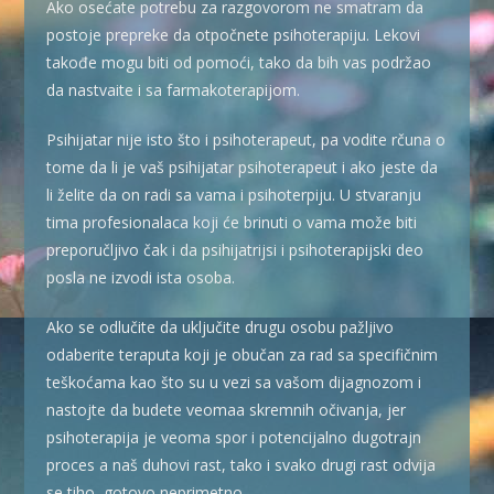
Ako osećate potrebu za razgovorom ne smatram da
postoje prepreke da otpočnete psihoterapiju. Lekovi
takođe mogu biti od pomoći, tako da bih vas podržao
da nastvaite i sa farmakoterapijom.
Psihijatar nije isto što i psihoterapeut, pa vodite rčuna o
tome da li je vaš psihijatar psihoterapeut i ako jeste da
li želite da on radi sa vama i psihoterpiju. U stvaranju
tima profesionalaca koji će brinuti o vama može biti
preporučljivo čak i da psihijatrijsi i psihoterapijski deo
posla ne izvodi ista osoba.
Ako se odlučite da uključite drugu osobu pažljivo
odaberite teraputa koji je obučan za rad sa specifičnim
teškoćama kao što su u vezi sa vašom dijagnozom i
nastojte da budete veomaa skremnih očivanja, jer
psihoterapija je veoma spor i potencijalno dugotrajn
proces a naš duhovi rast, tako i svako drugi rast odvija
se tiho, gotovo neprimetno.