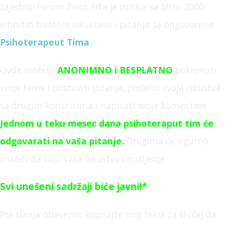
zajedno! Forum Život Pita je
riznica sa blizu 3000
istinitih životnih iskustava i pitanja sa odgovorima
Psihoterapeut Tima
.
Ovde možete
ANONIMNO
i BESPLATNO
pokrenuti
svoje teme i postaviti pitanja,
podeliti svoja iskustva
sa drugim korisnicima i napisati svoje komentare.
Jednom u teku mesec dana psihoteraput tim će
odgovarati na vaša pitanje
.
Drugima će sigurno
značiti da čuju vaša iskustva i mišljenje.
Svi unešeni sadržaji biće javni!*
Pre slanja obavezno kopirajte svoj tekst za slučaj da