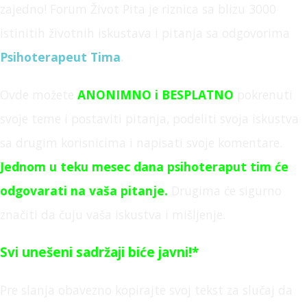
zajedno! Forum Život Pita je
riznica sa blizu 3000
istinitih životnih iskustava i pitanja sa odgovorima
Psihoterapeut Tima
.
Ovde možete
ANONIMNO
i BESPLATNO
pokrenuti
svoje teme i postaviti pitanja,
podeliti svoja iskustva
sa drugim korisnicima i napisati svoje komentare.
Jednom u teku mesec dana psihoteraput tim će
odgovarati na vaša pitanje
.
Drugima će sigurno
značiti da čuju vaša iskustva i mišljenje.
Svi unešeni sadržaji biće javni!*
Pre slanja obavezno kopirajte svoj tekst za slučaj da