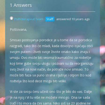
1 Answers
Psihoterapeut Team
Staff
answered 10 years ago
Poštovana,
Smisao postojanja porodice je u tome da se porodica
razgradi, tako što će mladi, kada dovoljno ojačaju otići
svojim putem i živeti svoje živote onako kako znaju i
umaju. Ovo može biti veoma traumatično za rodietlje
koji time gube svoju ulogu i pozvani su da reorganizuju
svoj život na novi način, da potraže novi smisao. To
može biti faza sa puno straha i ljutnje i otpori što kod
rodtelja što kod dece mogu biti veliki.
Vi ste za svoju ćeru učinili ono što je bilo do vas. Dalje
je na njoj i Vi tu više ne možete mnogo. Ona se sada
traži i to mora da čini sama. Niko još sa 23 godine ne