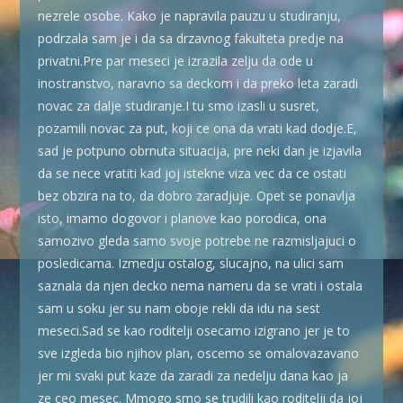
nezrele osobe. Kako je napravila pauzu u studiranju,
podrzala sam je i da sa drzavnog fakulteta predje na
privatni.Pre par meseci je izrazila zelju da ode u
inostranstvo, naravno sa deckom i da preko leta zaradi
novac za dalje studiranje.I tu smo izasli u susret,
pozamili novac za put, koji ce ona da vrati kad dodje.E,
sad je potpuno obrnuta situacija, pre neki dan je izjavila
da se nece vratiti kad joj istekne viza vec da ce ostati
bez obzira na to, da dobro zaradjuje. Opet se ponavlja
isto, imamo dogovor i planove kao porodica, ona
samozivo gleda samo svoje potrebe ne razmisljajuci o
posledicama. Izmedju ostalog, slucajno, na ulici sam
saznala da njen decko nema nameru da se vrati i ostala
sam u soku jer su nam oboje rekli da idu na sest
meseci.Sad se kao roditelji osecamo izigrano jer je to
sve izgleda bio njihov plan, oscemo se omalovazavano
jer mi svaki put kaze da zaradi za nedelju dana kao ja
ze ceo mesec. Mmogo smo se trudili kao roditelji da joj