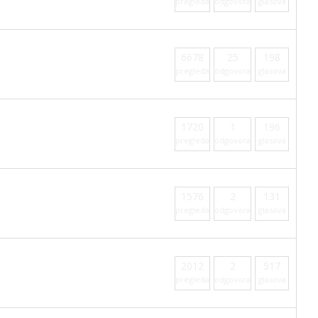
pregleda
odgovora
glasova
6678
25
198
pregleda
odgovora
glasova
1720
1
196
pregleda
odgovora
glasova
1576
2
131
pregleda
odgovora
glasova
2012
2
517
pregleda
odgovora
glasova