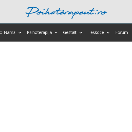
O Nama
Psihoterapija
Geštalt
Teškoće
Forum