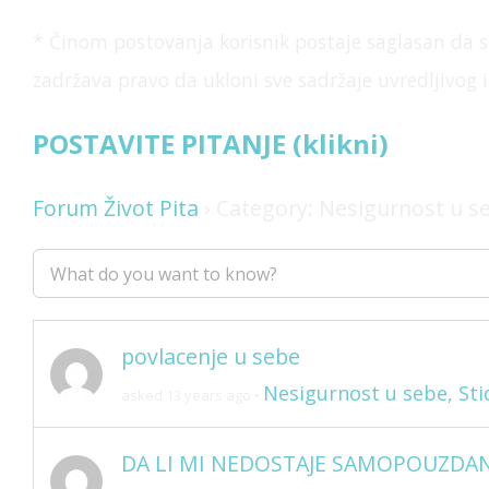
* Činom postovanja korisnik postaje saglasan da s
zadržava pravo da ukloni sve
sadržaje uvredljivog 
POSTAVITE PITANJE (klikni)
Forum Život Pita
›
Category: Nesigurnost u seb
povlacenje u sebe
Nesigurnost u sebe, Stid
asked 13 years ago
•
DA LI MI NEDOSTAJE SAMOPOUZDAN