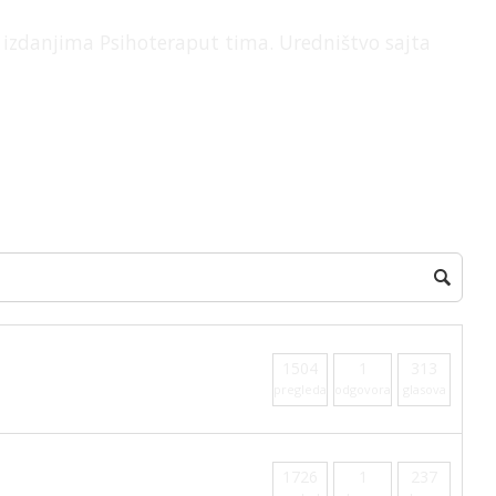
izdanjima Psihoteraput tima. Uredništvo sajta
1504
1
313
pregleda
odgovora
glasova
1726
1
237