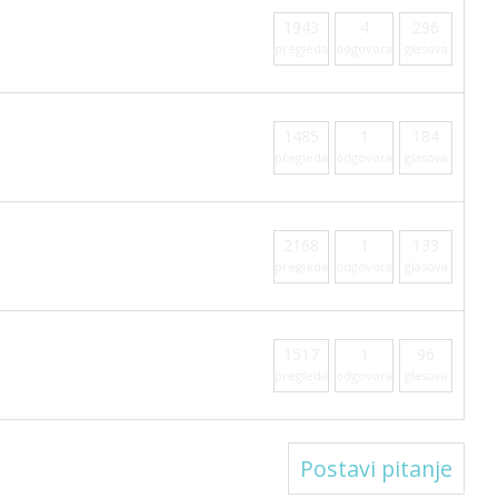
1943
4
296
pregleda
odgovora
glasova
1485
1
184
pregleda
odgovora
glasova
2168
1
133
pregleda
odgovora
glasova
1517
1
96
pregleda
odgovora
glasova
Postavi pitanje