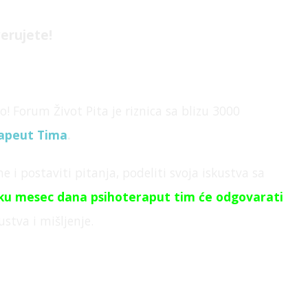
erujete!
o! Forum Život Pita je
riznica sa blizu 3000
rapeut Tima
.
e i postaviti pitanja,
podeliti svoja iskustva sa
ku mesec dana psihoteraput tim će odgovarati
stva i mišljenje.