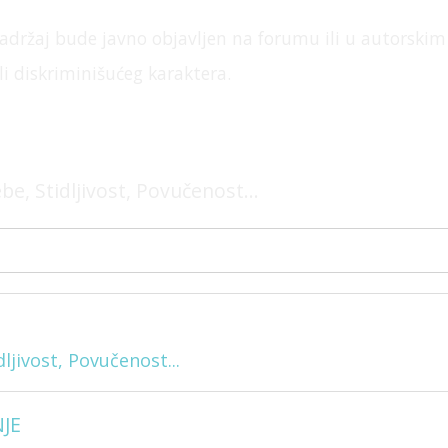
adržaj bude javno objavljen na forumu ili u
autorskim 
ili diskriminišućeg karaktera.
e, Stidljivost, Povučenost...
ljivost, Povučenost...
JE