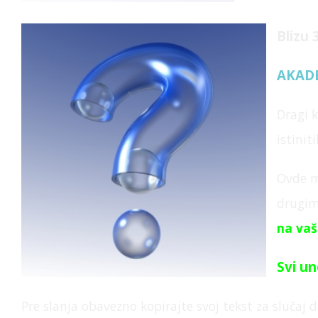
Blizu
AKADE
Dragi 
istinit
Ovde 
drugim
na vaš
Svi un
Pre slanja obavezno kopirajte svoj tekst za slučaj d