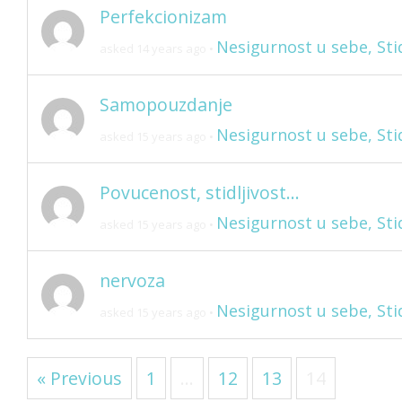
Perfekcionizam
Nesigurnost u sebe, Stid
asked 14 years ago
•
Samopouzdanje
Nesigurnost u sebe, Stid
asked 15 years ago
•
Povucenost, stidljivost…
Nesigurnost u sebe, Stid
asked 15 years ago
•
nervoza
Nesigurnost u sebe, Stid
asked 15 years ago
•
« Previous
1
…
12
13
14