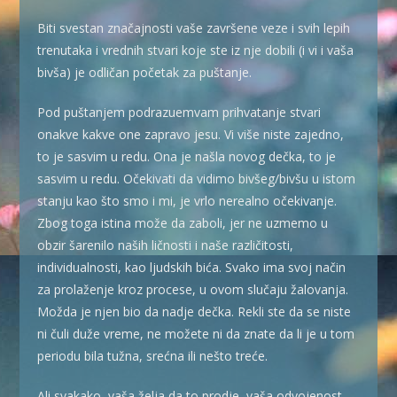
Biti svestan značajnosti vaše završene veze i svih lepih
trenutaka i vrednih stvari koje ste iz nje dobili (i vi i vaša
bivša) je odličan početak za puštanje.
Pod puštanjem podrazuemvam prihvatanje stvari
onakve kakve one zapravo jesu. Vi više niste zajedno,
to je sasvim u redu. Ona je našla novog dečka, to je
sasvim u redu. Očekivati da vidimo bivšeg/bivšu u istom
stanju kao što smo i mi, je vrlo nerealno očekivanje.
Zbog toga istina može da zaboli, jer ne uzmemo u
obzir šarenilo naših ličnosti i naše različitosti,
individualnosti, kao ljudskih bića. Svako ima svoj način
za prolaženje kroz procese, u ovom slučaju žalovanja.
Možda je njen bio da nadje dečka. Rekli ste da se niste
ni čuli duže vreme, ne možete ni da znate da li je u tom
periodu bila tužna, srećna ili nešto treće.
Ali svakako, vaša želja da to prodje, vaša odvojenost