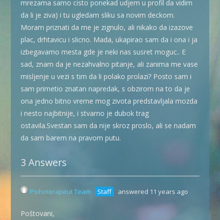
mrezama samo cisto ponekad udjem u profil da vidim
da li je ziva) i tu ugledam sliku sa novim deckom.
Moram priznati da me je zignulo, ali nikako da izazove
plac, drhtavicu i slicno. Mada, ukapirao sam da i ona i ja
izbegavamo mesta gde je neki nas susret moguc.. E
sad, znam da je nezahvalno pitanje, ali zanima me vase
misljenje u vezi s tim da li polako prolazi? Posto sam i
sam primetio znatan napredak, s obzirom na to da je
ona jedno bitno vreme mog zivota predstavljala mozda
i nesto najbitnije, i stvarno je dubok trag
ostavila.Svestan sam da nije skroz proslo, ali se nadam
da sam barem na pravom putu.
3 Answers
Psihoterapeut Team
Staff
answered 11 years ago
Poštovani,