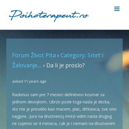
Skip
to
content
Forum Život Pita
›
Category: Smrt i
Žalovanje...
›
Da li je proslo?
asked 11 years ago
Raskinuo sam pre 7 meseci definitivno kosmar sa
jednom devojkom.. Ubrzo posle toga nasla je decka,
sto me je preseklo kao macem, plac, drhtavica, sve ono
najgore.. Juce na drustvenoj mrezi vidim nasla drugog
ne cujemo se 4 meseca, cak je i nemam na drustvenim