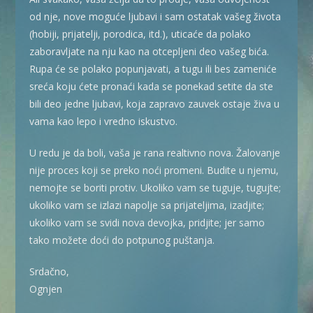
od nje, nove moguće ljubavi i sam ostatak vašeg života
(hobiji, prijatelji, porodica, itd.), uticaće da polako
zaboravljate na nju kao na otcepljeni deo vašeg bića.
Rupa će se polako popunjavati, a tugu ili bes zameniće
sreća koju ćete pronaći kada se ponekad setite da ste
bili deo jedne ljubavi, koja zapravo zauvek ostaje živa u
vama kao lepo i vredno iskustvo.
U redu je da boli, vaša je rana realtivno nova. Žalovanje
nije proces koji se preko noći promeni. Budite u njemu,
nemojte se boriti protiv. Ukoliko vam se tuguje, tugujte;
ukoliko vam se izlazi napolje sa prijateljima, izadjite;
ukoliko vam se svidi nova devojka, pridjite; jer samo
tako možete doći do potpunog puštanja.
Srdačno,
Ognjen