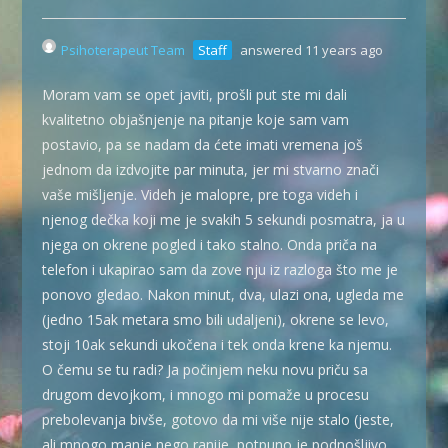
Psihoterapeut Team
Staff
answered 11 years ago
Moram vam se opet javiti, prošli put ste mi dali
kvalitetno objašnjenje na pitanje koje sam vam
postavio, pa se nadam da ćete imati vremena još
jednom da izdvojite par minuta, jer mi stvarno znači
vaše mišljenje. Videh je malopre, pre toga videh i
njenog dečka koji me je svakih 5 sekundi posmatra, ja u
njega on okrene pogled i tako stalno. Onda priča na
telefon i ukapirao sam da zove nju iz razloga što me je
ponovo gledao. Nakon minut, dva, ulazi ona, ugleda me
(jedno 15ak metara smo bili udaljeni), okrene se levo,
stoji 10ak sekundi ukočena i tek onda krene ka njemu.
O čemu se tu radi? Ja počinjem neku novu priču sa
drugom devojkom, i mnogo mi pomaže u procesu
prebolevanja bivše, gotovo da mi više nije stalo (jeste,
ali mnogo manje nego ranije, potpuno je podnošljivo