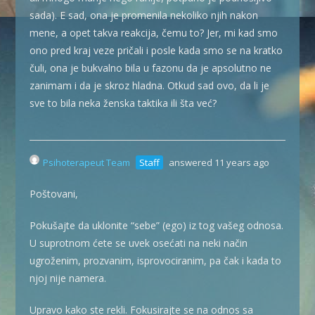
sada). E sad, ona je promenila nekoliko njih nakon
mene, a opet takva reakcija, čemu to? Jer, mi kad smo
ono pred kraj veze pričali i posle kada smo se na kratko
čuli, ona je bukvalno bila u fazonu da je apsolutno ne
zanimam i da je skroz hladna. Otkud sad ovo, da li je
sve to bila neka ženska taktika ili šta već?
Psihoterapeut Team
Staff
answered 11 years ago
Poštovani,
Pokušajte da uklonite “sebe” (ego) iz tog vašeg odnosa.
U suprotnom ćete se uvek osećati na neki način
ugroženim, prozvanim, isprovociranim, pa čak i kada to
njoj nije namera.
Upravo kako ste rekli. Fokusirajte se na odnos sa