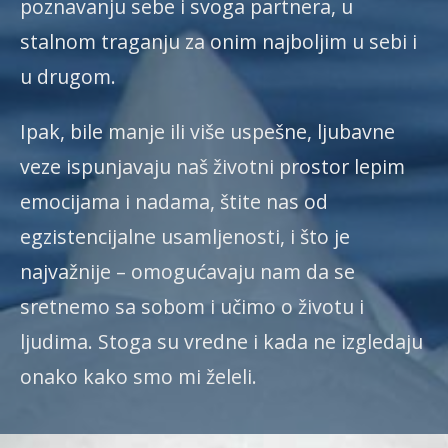
poznavanju sebe i svoga partnera, u
stalnom traganju za onim najboljim u sebi i
u drugom.
Ipak, bile manje ili više uspešne, ljubavne
veze ispunjavaju naš životni prostor lepim
emocijama i nadama, štite nas od
egzistencijalne usamljenosti, i što je
najvažnije – omogućavaju nam da se
sretnemo sa sobom i učimo o životu i
ljudima. Stoga su vredne i kada ne izgledaju
onako kako smo mi želeli.