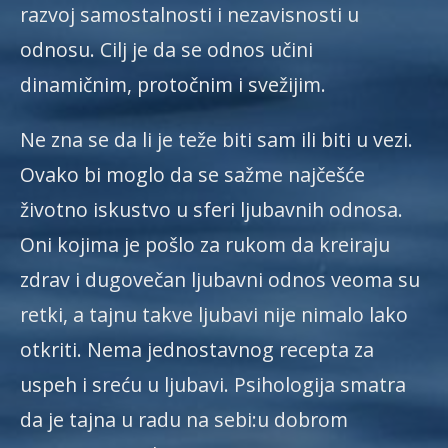
razvoj samostalnosti i nezavisnosti u
odnosu. Cilj je da se odnos učini
dinamičnim, protočnim i svežijim.
Ne zna se da li je teže biti sam ili biti u vezi.
Ovako bi moglo da se sažme najčešće
životno iskustvo u sferi ljubavnih odnosa.
Oni kojima je pošlo za rukom da kreiraju
zdrav i dugovečan ljubavni odnos veoma su
retki, a tajnu takve ljubavi nije nimalo lako
otkriti. Nema jednostavnog recepta za
uspeh i sreću u ljubavi. Psihologija smatra
da je tajna u radu na sebi:u dobrom