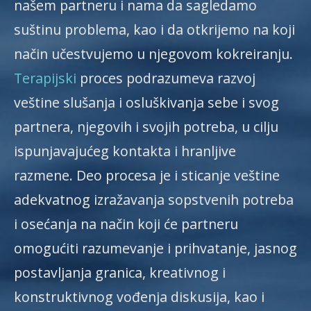
našem partneru i nama da sagledamo
suštinu problema, kao i da otkrijemo na koji
način učestvujemo u njegovom kokreiranju.
Terapijski
proces podrazumeva razvoj
veštine slušanja i osluškivanja sebe i svog
partnera, njegovih i svojih potreba, u cilju
ispunjavajućeg kontakta i hranljive
razmene. Deo procesa je i sticanje veštine
adekvatnog izražavanja sopstvenih potreba
i osećanja na način koji će partneru
omogućiti razumevanje i prihvatanje, jasnog
postavljanja granica, kreativnog i
konstruktivnog vođenja diskusija, kao i