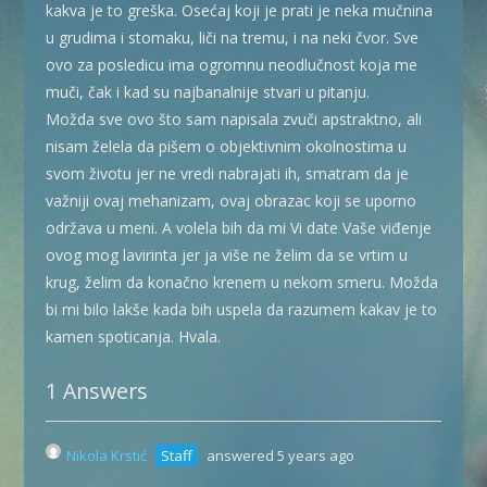
kakva je to greška. Osećaj koji je prati je neka mučnina
u grudima i stomaku, liči na tremu, i na neki čvor. Sve
ovo za posledicu ima ogromnu neodlučnost koja me
muči, čak i kad su najbanalnije stvari u pitanju.
Možda sve ovo što sam napisala zvuči apstraktno, ali
nisam želela da pišem o objektivnim okolnostima u
svom životu jer ne vredi nabrajati ih, smatram da je
važniji ovaj mehanizam, ovaj obrazac koji se uporno
održava u meni. A volela bih da mi Vi date Vaše viđenje
ovog mog lavirinta jer ja više ne želim da se vrtim u
krug, želim da konačno krenem u nekom smeru. Možda
bi mi bilo lakše kada bih uspela da razumem kakav je to
kamen spoticanja. Hvala.
1 Answers
Nikola Krstić
Staff
answered 5 years ago