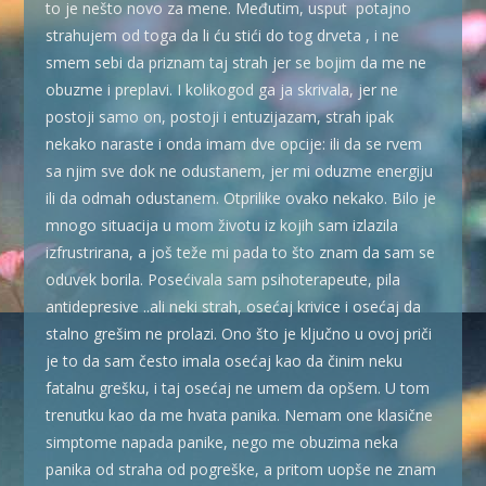
to je nešto novo za mene. Međutim, usput potajno
strahujem od toga da li ću stići do tog drveta , i ne
smem sebi da priznam taj strah jer se bojim da me ne
obuzme i preplavi. I kolikogod ga ja skrivala, jer ne
postoji samo on, postoji i entuzijazam, strah ipak
nekako naraste i onda imam dve opcije: ili da se rvem
sa njim sve dok ne odustanem, jer mi oduzme energiju
ili da odmah odustanem. Otprilike ovako nekako. Bilo je
mnogo situacija u mom životu iz kojih sam izlazila
izfrustrirana, a još teže mi pada to što znam da sam se
oduvek borila. Posećivala sam psihoterapeute, pila
antidepresive ..ali neki strah, osećaj krivice i osećaj da
stalno grešim ne prolazi. Ono što je ključno u ovoj priči
je to da sam često imala osećaj kao da činim neku
fatalnu grešku, i taj osećaj ne umem da opšem. U tom
trenutku kao da me hvata panika. Nemam one klasične
simptome napada panike, nego me obuzima neka
panika od straha od pogreške, a pritom uopše ne znam