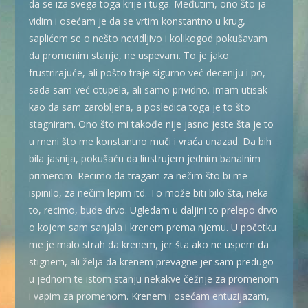
da se iza svega toga krije i tuga. Međutim, ono što ja
vidim i osećam je da se vrtim konstantno u krug,
saplićem se o nešto nevidljivo i kolikogod pokušavam
da promenim stanje, ne uspevam. To je jako
frustrirajuće, ali pošto traje sigurno već deceniju i po,
sada sam već otupela, ali samo prividno. Imam utisak
kao da sam zarobljena, a posledica toga je to što
stagniram. Ono što mi takođe nije jasno jeste šta je to
u meni što me konstantno muči i vraća unazad. Da bih
bila jasnija, pokušaću da liustrujem jednim banalnim
primerom. Recimo da tragam za nečim što bi me
ispinilo, za nečim lepim itd. To može biti bilo šta, neka
to, recimo, bude drvo. Ugledam u daljini to prelepo drvo
o kojem sam sanjala i krenem prema njemu. U početku
me je malo strah da krenem, jer šta ako ne uspem da
stignem, ali želja da krenem prevagne jer sam predugo
u jednom te istom stanju nekakve čežnje za promenom
i vapim za promenom. Krenem i osećam entuzijazam,