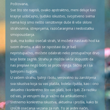
Poštovana,
Sve što ste napisli, ovako apstraktno, meni deluje kao
krajnje uobičajno, ljudsko iskustvo, svojstveno svima
nama koji smo nešto senzitivnije duše ili više skloni
strahovima, strepnjama, razočaranjima i nedostatku
smopouzdanja.
Ipak, ma koliko osećali strah, Vi možete nastaviti hod ka
svom drvetu, a ako se ispostavi da je baš
nepristupačno, možete odabrati neko pristupačnije drvo
koje biste zagrlili. Strahu je možda lakše dopustiti da
nas preplavi nego borti se protiv njega. Slično je i sa
ljutnjom i tugom.
U vašem strahu, ljutnji i bolu, verovatno su zarobljena
sva iskustva koja su vas plašila, bolela i ljutila, kao i ono
aktuelno i konkretno što vas plaši, boli i ljuti. Za razliku
od vas, ja verujem da je važno da artikulišemo i
sretnemo konkretna iskustva, aktuelna i prošla, kako bi
izrazili osećanja vezana za njih. To je jedini način,