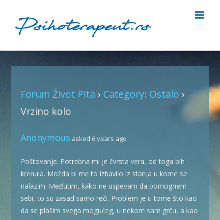
Skip
to
content
Forum Život Pita
›
Category: Ostalo
›
Vrzino kolo
Anonymous
asked 6 years ago
Poštovanje. Potrebna mi je čvrsta vera, od toga bih
krenula. Možda bi me to izbavilo iz stanja u kome se
nalazim. Međutim, kako ne uspevam da pomognem
sebi, to su zasad samo reči. Problem je u tome što kao
da se plašim svega mogućeg, u nekom sam grču, a kao