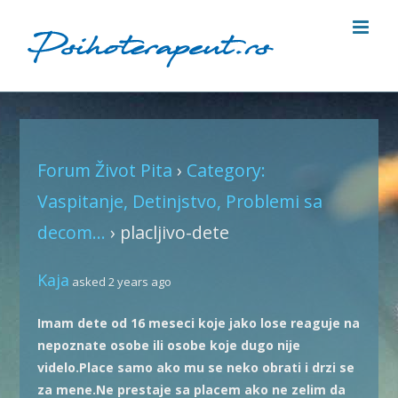
Skip
to
content
Forum Život Pita
›
Category:
Vaspitanje, Detinjstvo, Problemi sa
decom...
›
placljivo-dete
Kaja
asked 2 years ago
Imam dete od 16 meseci koje jako lose reaguje na
nepoznate osobe ili osobe koje dugo nije
videlo.Place samo ako mu se neko obrati i drzi se
za mene.Ne prestaje sa placem ako ne zelim da