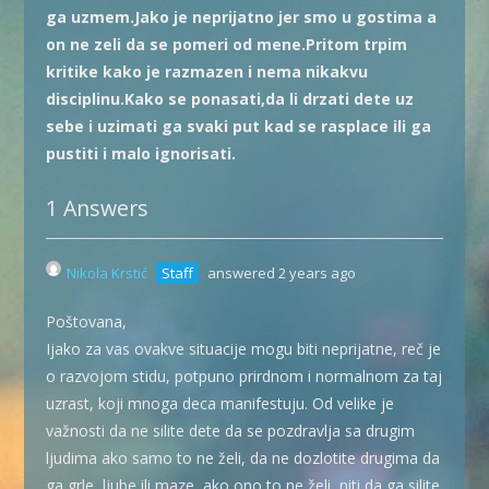
ga uzmem.Jako je neprijatno jer smo u gostima a
on ne zeli da se pomeri od mene.Pritom trpim
kritike kako je razmazen i nema nikakvu
disciplinu.Kako se ponasati,da li drzati dete uz
sebe i uzimati ga svaki put kad se rasplace ili ga
pustiti i malo ignorisati.
1 Answers
Nikola Krstić
Staff
answered 2 years ago
Poštovana,
Ijako za vas ovakve situacije mogu biti neprijatne, reč je
o razvojom stidu, potpuno prirdnom i normalnom za taj
uzrast, koji mnoga deca manifestuju. Od velike je
važnosti da ne silite dete da se pozdravlja sa drugim
ljudima ako samo to ne želi, da ne dozlotite drugima da
ga grle, ljube ili maze, ako ono to ne želi, niti da ga silite