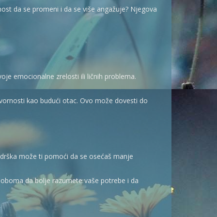
nost da se promeni i da se više angažuje? Njegova
e emocionalne zrelosti ili ličnih problema.
ovornosti kao budući otac. Ovo može dovesti do
 podrška može ti pomoći da se osećaš manje
a oboma da bolje razumete vaše potrebe i da