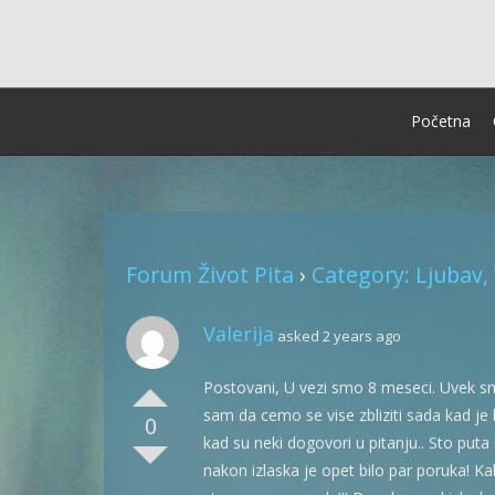
Skip
to
content
Početna
Forum Život Pita
›
Category: Ljubav, 
Valerija
asked 2 years ago
Postovani, U vezi smo 8 meseci. Uvek s
sam da cemo se vise zbliziti sada kad je
0
kad su neki dogovori u pitanju.. Sto puta
nakon izlaska je opet bilo par poruka! Ka