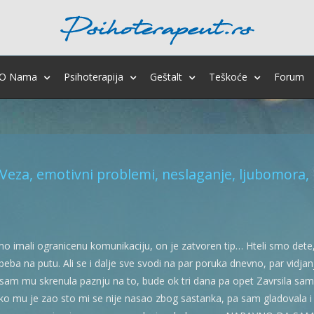
O Nama
Psihoterapija
Geštalt
Teškoće
Forum
Veza, emotivni problemi, neslaganje, ljubomora, r
mo imali ogranicenu komunikaciju, on je zatvoren tip… Hteli smo de
 beba na putu. Ali se i dalje sve svodi na par poruka dnevno, par vidj
 sam mu skrenula paznju na to, bude ok tri dana pa opet Zavrsila sam u 
ko mu je zao sto mi se nije nasao zbog sastanka, pa sam gladovala i \”j