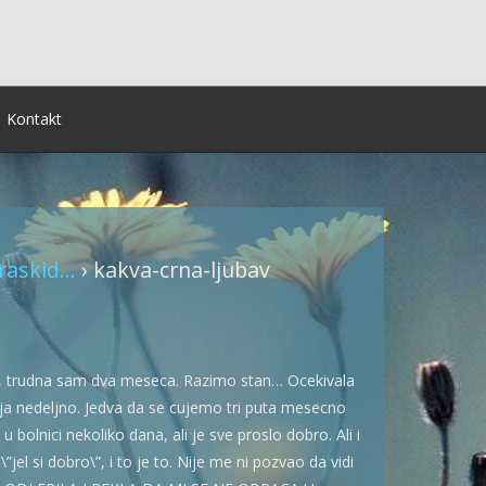
Kontakt
askid...
›
kakva-crna-ljubav
te, trudna sam dva meseca. Razimo stan… Ocekivala
anja nedeljno. Jedva da se cujemo tri puta mesecno
bolnici nekoliko dana, ali je sve proslo dobro. Ali i
el si dobro\”, i to je to. Nije me ni pozvao da vidi