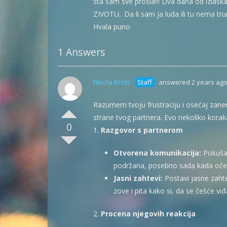
sta sam sve prosla!!! Dva dana od izl
ZIVOTU.. Da li sam ja luda ili tu nema tr
Hvala puno
1 Answers
Nikola Krstić
Staff
answered 2 years ag
Razumem tvoju frustraciju i osećaj zanem
strane tvog partnera. Evo nekoliko koraka
0
1.
Razgovor s partnerom
Otvorena komunikacija:
Pokušaj
podržana, posebno sada kada oček
Jasni zahtevi:
Postavi jasne zahte
zove i pita kako si, da se češće vi
2.
Procena njegovih reakcija