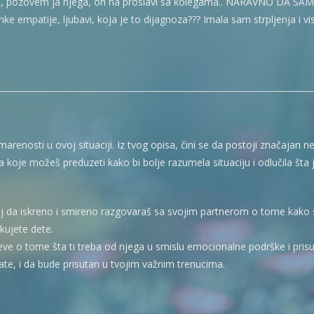
aska, pozovem ja njega, on na proslavi sa kolegama.. NARAVNO DA
unke empatije, ljubavi, koja je to dijagnoza??? Imala sam strpljenja i v
o
arenosti u ovoj situaciji. Iz tvog opisa, čini se da postoji značajan
 koje možeš preduzeti kako bi bolje razumela situaciju i odlučila šta j
 da iskreno i smireno razgovaraš sa svojim partnerom o tome kako s
ujete dete.
ve o tome šta ti treba od njega u smislu emocionalne podrške i prisus
đate, i da bude prisutan u tvojim važnim trenucima.