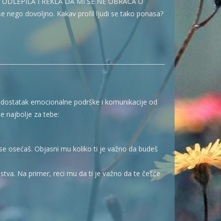
 SAM ODLEPILA I REKLA DA MI SE NE OBRACA U
ise nego dovoljno. Kakav profil ljudi se tako ponasa?
 nedostatak emocionalne podrške i komunikacije od
e najbolje za tebe:
e osećaš. Objasni mu koliko ti je važno da budeš
tva. Na primer, reci mu da ti je važno da te češće