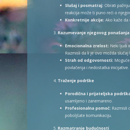
Slušaj i posmatraj:
Obrati pažnju
reakcija može ti puno reći o njeg
Konkretnije akcije:
Ako kaže da ć
3.
Razumevanje njegovog ponašanja
Emocionalna zrelost:
Neki ljudi 
Razmisli da li je ovo možda slučaj
Strah od odgovornosti:
Moguće j
povlačenja i nedostatka inicijative.
4.
Traženje podrške
Porodična i prijateljska podršk
usamljeno i zanemareno.
Profesionalna pomoć:
Razmisli 
poboljšate komunikaciju.
5.
Razmatranje budućnosti