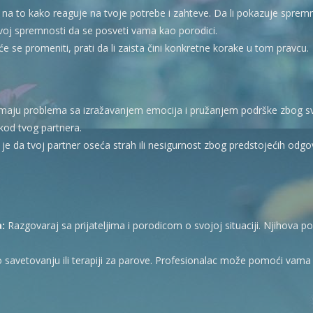
 na to kako reaguje na tvoje potrebe i zahteve. Da li pokazuje sprem
ovoj spremnosti da se posveti vama kao porodici.
e se promeniti, prati da li zaista čini konkretne korake u tom pravcu.
imaju problema sa izražavanjem emocija i pružanjem podrške zbog svoj
 kod tvog partnera.
e da tvoj partner oseća strah ili nesigurnost zbog predstojećih odg
a:
Razgovaraj sa prijateljima i porodicom o svojoj situaciji. Njihova
o savetovanju ili terapiji za parove. Profesionalac može pomoći vam