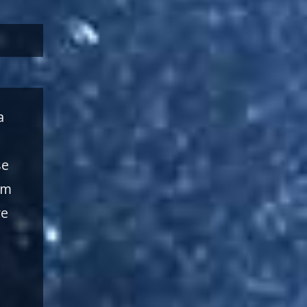
a
se
im
ve