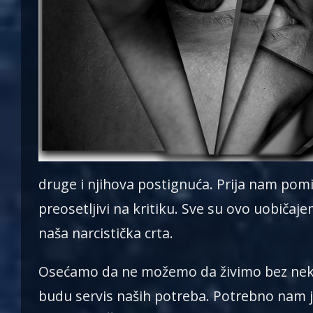
druge i njihova postignuća. Prija nam pomi
preosetljivi na kritiku. Sve su ovo uobičaje
naša narcistička crta.
Osećamo da ne možemo da živimo bez nekih
budu servis naših potreba. Potrebno nam j