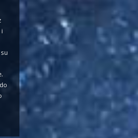
z
i
 su
e.
 do
o