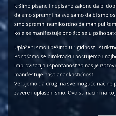
kršimo pisane i nepisane zakone da bi dob
da smo spremni na sve samo da bi smo ostvar
smo spremni nemilosrdno da manipulišemo 
koje se manifestuje ono što se u psihopato
Uplašeni smo i bežimo u rigidnost i striktno
Ponašamo se birokracki i poštujemo i najbe
improvizacija i spontanost za nas je izazov
manifestuje naša anankastičnost.
Verujemo da drugi na sve moguće načine p
zavere i uplašeni smo. Ovo su načini na ko