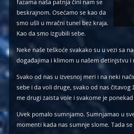
fazama naša patnja čini nam se
beskrajnom. Osećamo se kao da
smo ušli u mračni tunel bez kraja.
Kao da smo izgubili sebe.
Neke naše teškoće svakako su u vezi sa nač
događajima i klimom u našem detinjstvu i 
Svako od nas u izvesnoj meri i na neki način
sebe i da voli druge, svako od nas čitavog ž
me drugi zaista vole i svakome je poneka
Uvek pomalo sumnjamo. Sumnjamao u sve i 
momenti kada nas sumnje slome. Tada se 