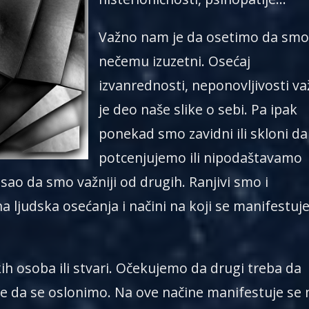
Važno nam je da osetimo da smo
nečemu izuzetni. Osećaj
izvanrednosti, neponovljivosti v
je deo naše slike o sebi. Pa ipak
ponekad smo zavidni ili skloni da
potcenjujemo ili nipodaštavamo
sao da smo važniji od drugih. Ranjivi smo i
na ljudska osećanja i načini na koji se manifestuj
 osoba ili stvari. Očekujemo da drugi treba da
e da se oslonimo. Na ove načine manifestuje se 