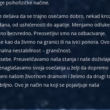
ge psihofizičke načine.
e dešava da se trajno osećamo dobro, nekad kro
ana, od ushićenosti do apatije. Menjamo odluke 
o bezvredno. Preosetljivi smo na odbacivanje.
kao da živimo na granici ili na ivici ponora. Ovo
nalna nestabilnost – graničnost.
be. Preuveličavamo naša stanja i naše doživlaj
Prenaglašavamo svoja osećanja u želji da dopremo
ljeni našom životnom dramom i želimo da drugi t
ljno. Ovo je način na koji se pojavljuje naša