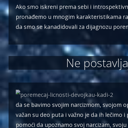
Ako smo iskreni prema sebi i introspektiv
pronađemo u mnogim karakteristikama razn
da smo se kanadidovali za dijagnozu porem
Ne postavlja
da se bavimo svojim narcizmom, svojom o
važan su deo puta i važno je da ih lečimo 
pomoći da upoznamo svoj narcizam, svoju za