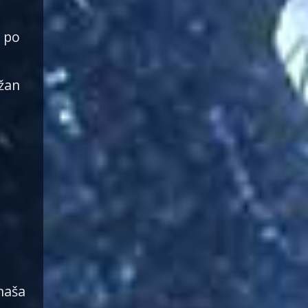
 po
ažan
e
naša