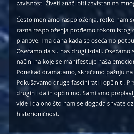
zavisnost. Živeti znači biti zavistan na mno
Često menjamo raspoloženja, retko nam s
razna raspoloženja prođemo tokom istog d
planove. Ima dana kada se osećamo potpun
Osećamo da su nas drugi izdali. Osećamo se 
načini na koje se manifestuje naša emocio
Ponekad dramatamo, skrećemo pažnju na se
Pokušavamo druge fascinirati i opčiniti. 
drugih i da ih opčinimo. Sami smo preplav
vide i da ono što nam se događa shvate ozbi
histerioničnost.