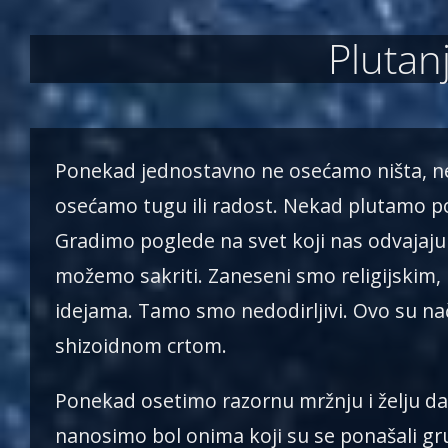
Plutan
Ponekad jednostavno ne osećamo ništa, ne
osećamo tugu ili radost. Nekad plutamo p
Gradimo poglede na svet koji nas odvajaju 
možemo sakriti. Zaneseni smo religijskim, 
idejama. Tamo smo nedodirljivi. Ovo su nači
shizoidnom crtom.
Ponekad osetimo razornu mržnju i želju da 
nanosimo bol onima koji su se ponašali g