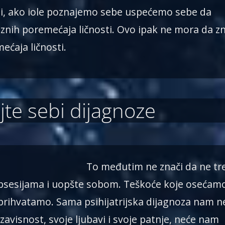
ni, ako iole poznajemo sebe uspećemo sebe da
ih poremećaja ličnosti. Ovo ipak ne mora da zn
ećaja ličnosti.
jte sebi dijagnoze
To međutim ne znači da ne tr
psesijama i uopšte sobom. Teškoće koje osećam
i prihvatamo. Sama psihijatrijska dijagnoza nam n
visnost, svoje ljubavi i svoje patnje, neće nam