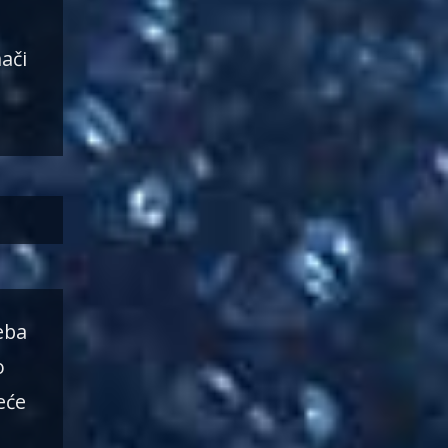
ači
eba
o
eće