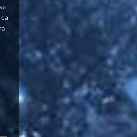
 se
 da
na