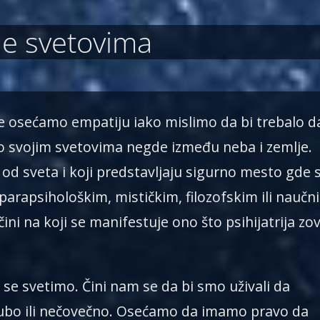
je svetovima
 osećamo empatiju iako mislimo da bi trebalo d
o svojim svetovima negde između neba i zemlje.
od sveta i koji predstavljaju sigurno mesto gde 
parapsihološkim, mističkim, filozofskim ili naučn
ni na koji se manifestuje ono što psihijatrija zo
se svetimo. Čini nam se da bi smo uživali da
rubo ili nečovečno. Osećamo da imamo pravo da