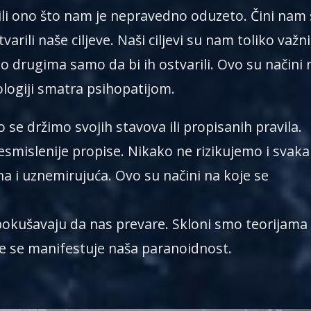
ili ono što nam je nepravedno oduzeto. Čini nam
ili naše ciljeve. Naši ciljevi su nam toliko važni
drugima samo da bi ih ostvarili. Ovo su načini 
logiji smatra psihopatijom.
 se držimo svojih stavova ili propisanih pravila.
smislenije propise. Nikako ne rizikujemo i svaka
na i uznemirujuća. Ovo su načini na koje se
okušavaju da nas prevare. Skloni smo teorijama
je se manifestuje naša paranoidnost.