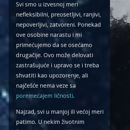
Svi smo u izvesnoj meri
nefleksibilni, preosetljivi, ranjivi,
nepoverljivi, zatvoreni. Ponekad
ove osobine narastu i mi
primećujemo da se osećamo
drugačije. Ovo može delovati
zastrašujuće i upravo se i treba
shvatiti kao upozorenje, ali
najčešće nema veze sa
poremećajem ličnosti
.
Najzad, svi u manjoj ili većoj meri
patimo. U nekim životnim