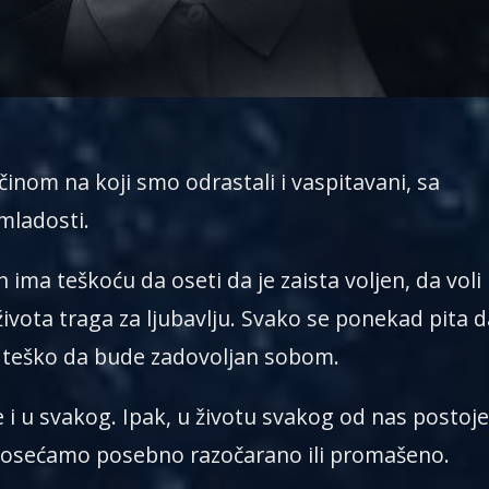
inom na koji smo odrastali i vaspitavani, sa
mladosti.
 ima teškoću da oseti da je zaista voljen, da voli
ivota traga za ljubavlju. Svako se ponekad pita da
d teško da bude zadovoljan sobom.
u svakog. Ipak, u životu svakog od nas postoje
osećamo posebno razočarano ili promašeno.