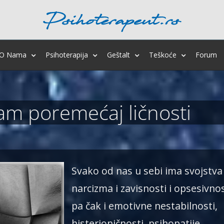
O Nama
Psihoterapija
Geštalt
Teškoće
Forum
m poremećaj ličnosti
Svako od nas u sebi ima svojstva 
narcizma i zavisnosti i opsesivnos
pa čak i emotivne nestabilnosti,
histerioničnosti, psihopatije…