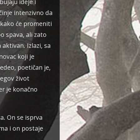
bujaju ideje i
činje intenzivno da
kako će promeniti
bo spava, ali zato
aktivan. Izlazi, sa
novac koji je
edeo, poetičan je,
egov život
er je konačno
a. On se isprva
ama i on postaje