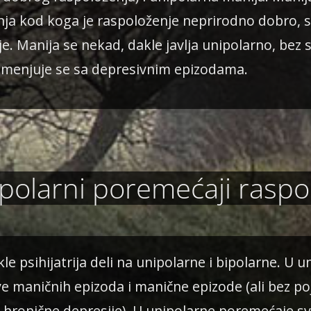
nja kod koga je raspoloženje neprirodno dobro, s
je. Manija se nekad, dakle javlja unipolarno, bez 
smenjuje se sa depresivnim epizodama.
ipolarni poremećaji raspo
e psihijatrija deli na unipolarne i bipolarne. U 
ve maničnih epizoda i manične epizode (ali bez p
ali hronične depresije). U unipolarne poremećaje sv