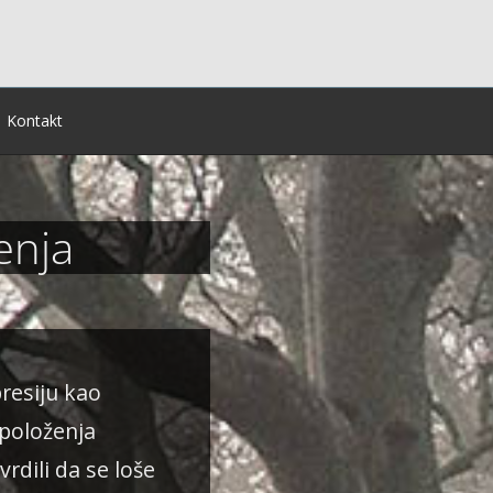
Kontakt
enja
presiju kao
položenja
tvrdili da se loše