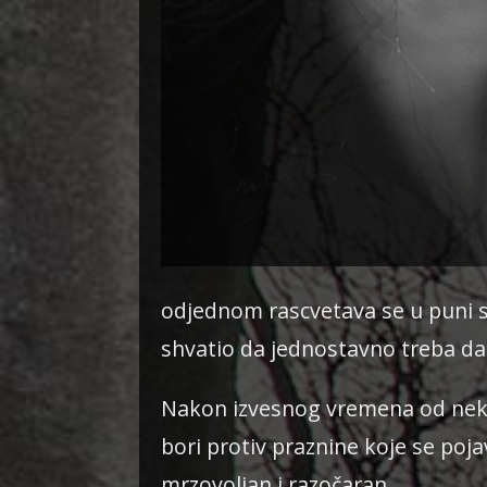
odjednom rascvetava se u puni s
shvatio da jednostavno treba da s
Nakon izvesnog vremena od nekol
bori protiv praznine koje se poja
mrzovoljan i razočaran.