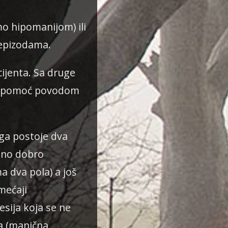
mo hipomanijom) ili
 epizodama.
ijenta. Sa druge
 za pomoć povodom
oga postoje dva
etno dobro
a dva pola) a još
mećaji
esija koja se ne
a (manična