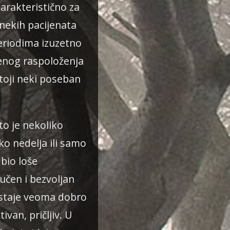
arakteristično za
nekih pacijenata
eriodima izuzetno
enog raspoloženja
toji neki poseban
to je nekoliko
ko nedelja ili samo
bio loše
učen i bezvoljan
staje veoma dobro
ivan, pričljiv. U