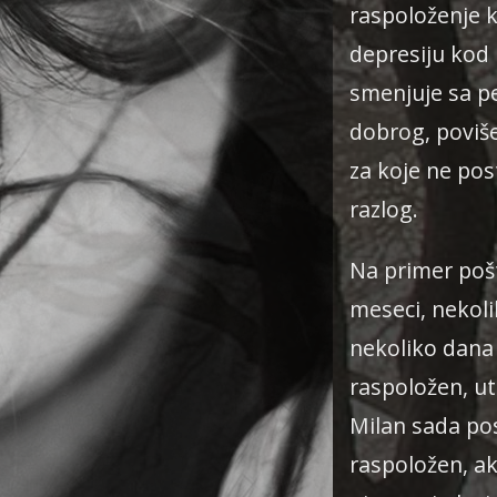
raspoloženje k
depresiju kod 
smenjuje sa p
dobrog, poviš
za koje ne pos
razlog.
Na primer poš
meseci, nekoli
nekoliko dana 
raspoložen, ut
Milan sada po
raspoložen, akt