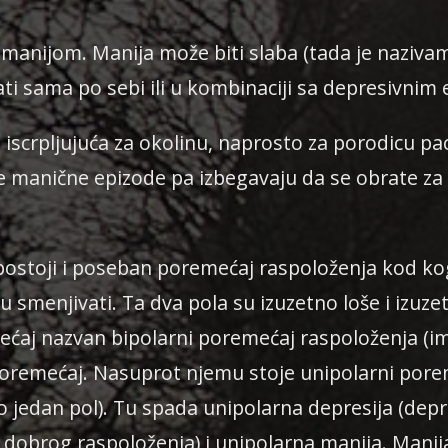
la manijom. Manija može biti slaba (tada je naziva
ati sama po sebi ili u kombinaciji sa depresivnim
scrpljujuća za okolinu, naprosto za porodicu pac
oje manične epizode pa izbegavaju da se obrate
 postoji i poseban poremećaj raspoloženja kod k
u smenjivati. Ta dva pola su izuzetno loše i izuz
ećaj nazvan bipolarni poremećaj raspoloženja (im
poremećaj. Nasuprot njemu stoje unipolarni pore
o jedan pol). Tu spada unipolarna depresija (depr
dobrog raspoloženja) i unipolarna manija. Manij