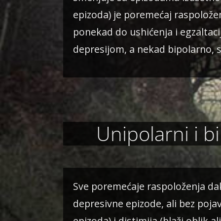
epizoda) je poremećaj raspolože
ponekad do ushićenja i egzaltaci
depresijom, a nekad bipolarno, 
Unipolarni i b
Sve poremećaje raspoloženja dakl
depresivne epizode, ali bez poja
epizoda) i distimija (blaži oblik 