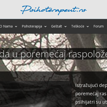
O Nama
Psihoterapija
Geštalt
Teškoće
Forum
ada u poremećaj raspolož
Istražujući de
poremećaj ras
psihijatri su u