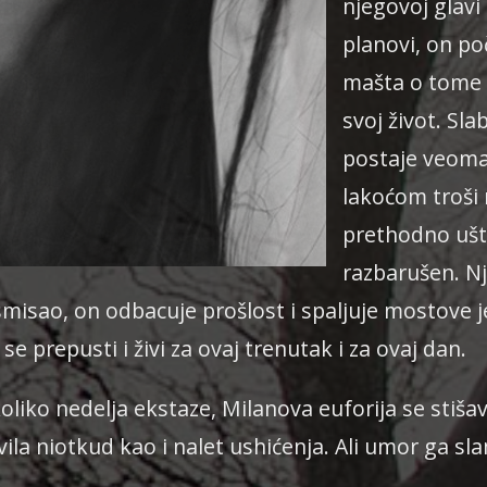
njegovoj glavi 
planovi, on po
mašta o tome 
svoj život. Sla
postaje veoma 
lakoćom troši 
prethodno ušt
razbarušen. Nj
misao, on odbacuje prošlost i spaljuje mostove j
e prepusti i živi za ovaj trenutak i za ovaj dan.
iko nedelja ekstaze, Milanova euforija se stišav
vila niotkud kao i nalet ushićenja. Ali umor ga sl