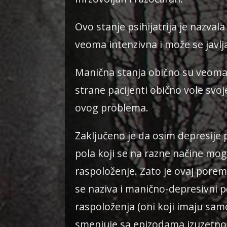
Ovo stanje psihijatrija je nazva
veoma intenzivna i može se javlj
Manična stanja obično su veoma i
strane pacijenti obično vole sv
ovog problema.
Zaključeno je da osim depresije
pola koji se na razne načine mog
raspoloženje. Zato je ovaj porem
se naziva i manično-depresivni 
raspoloženja (oni koji imaju sam
smenjuje sa epizodama izuzetno 