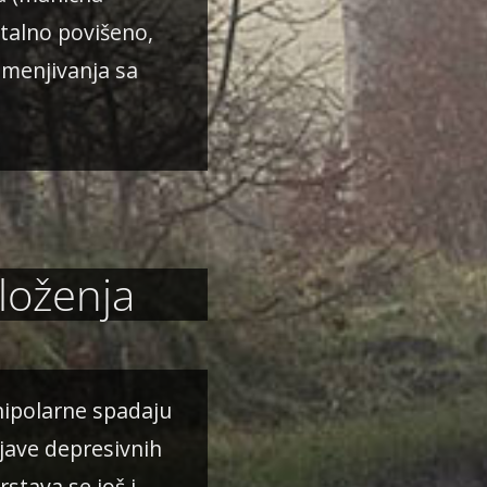
talno povišeno,
smenjivanja sa
loženja
unipolarne spadaju
ojave depresivnih
rstava se još i